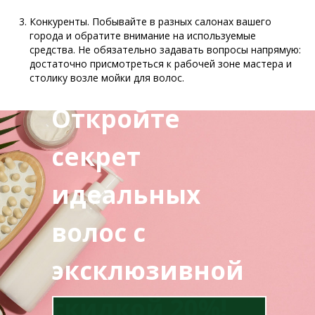
Конкуренты. Побывайте в разных салонах вашего
города и обратите внимание на используемые
средства. Не обязательно задавать вопросы напрямую:
достаточно присмотреться к рабочей зоне мастера и
столику возле мойки для волос.
Откройте
секрет
идеальных
волос с
эксклюзивной
скидкой 20%!