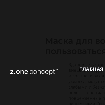
Маска для во
пользоватьс
Здоровые, ухож
ГЛАВНАЯ
внешнего вида. 
и солнце, и зак
укладки, могут с
слабыми и безжи
волос — специал
поврежденные п
веществами. Эта 