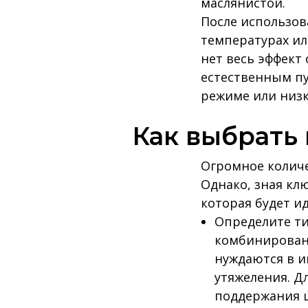
маслянистой.
После использов
температурах ил
нет весь эффект
естественным пу
режиме или низк
Как выбрать 
Огромное количе
Однако, зная кл
которая будет ид
Определите т
комбинированн
нуждаются в и
утяжеления. Д
поддержания ц