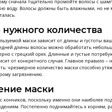
ому сначала тщательно промойте волосы с шамп
ю воду. Волосы должны быть влажными, но не
талась.
р нужного количества
льзуемой маски зависит от длины и густоты ва
редней длины волосы можно обработать неболь
ерно с грецкий орех. Длинные и густые потребу
исит от конкретного случая. Главное правило – 
ть: чрезмерное количество маски способно утя
рому загрязнению.
сение маски
с кончиков, поскольку именно они наиболее п
ждениям. Постепенно поднимайтесь к корням, р