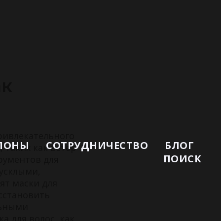
ак
ривлекательного
ЛОНЫ
СОТРУДНИЧЕСТВО
БЛОГ
 таких как ветер
ПОИСК
рументов для
тусклыми,
ят маски для
сстановить
льными
а для волос, как