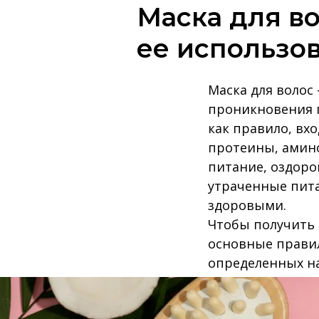
Маска для во
ее использо
Маска для волос
проникновения г
как правило, вх
протеины, амин
питание, оздоро
утраченные пита
здоровыми.
Чтобы получить 
основные правил
определенных на