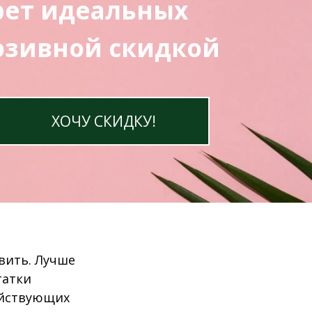
рет идеальных
люзивной скидкой
ХОЧУ СКИДКУ!
вить. Лучше
татки
ействующих