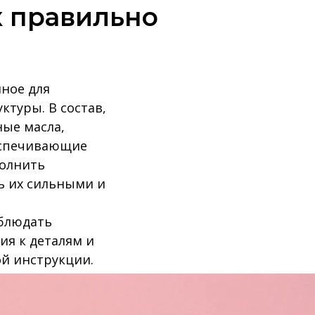
ак правильно
нное для
ктуры. В состав,
ные масла,
еспечивающие
полнить
ь их сильными и
облюдать
ия к деталям и
ой инструкции.