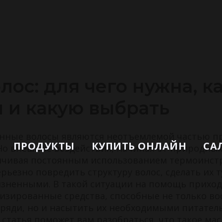
лос: для чего нужна, к
я и какую выбрать
енные волосы являются неотъемлемой частью п
ПРОДУКТЫ
КУПИТЬ ОНЛАЙН
СА
Но внешние воздействия, начиная от природных,
анчивая постоянным использованием термоинст
ерьезно повредить структуру волос, сделать их 
зненными. В такой ситуации на помощь приход
изированные средства, способные не только во
ряди, но и насытить их необходимыми питате
статья поможет вам разобраться, что такое маск