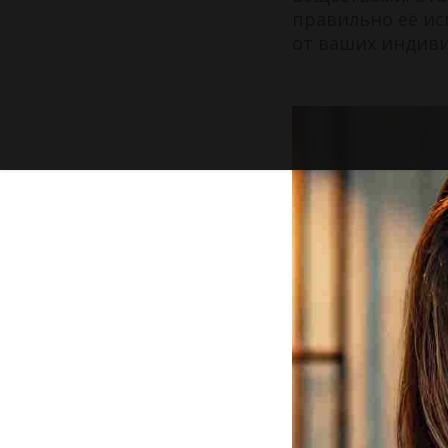
правильно её ис
от ваших индив