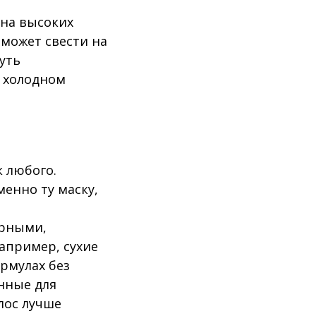
 на высоких
 может свести на
уть
а холодном
 любого.
енно ту маску,
ирными,
апример, сухие
рмулах без
нные для
лос лучше