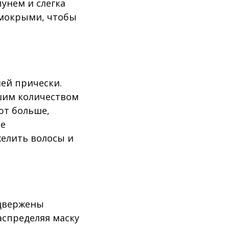
унем и слегка
 мокрыми, чтобы
шей прически.
шим количеством
ют больше,
не
желить волосы и
одвержены
аспределяя маску