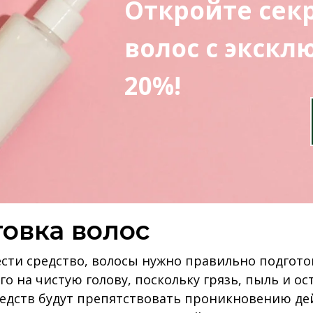
Откройте сек
волос с экск
20%!
товка волос
сти средство, волосы нужно правильно подгото
го на чистую голову, поскольку грязь, пыль и ос
редств будут препятствовать проникновению д