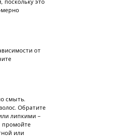
, поскольку это
омерно
зависимости от
чите
о смыть.
волос. Обратите
или липкими –
и промойте
тной или