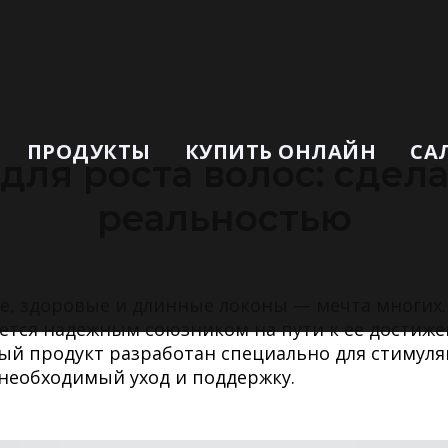
ПРОДУКТЫ
КУПИТЬ ОНЛАЙН
СА
ля роста волос: сдел
реальностью
е, здоровые и длинные локоны — мечта многих
яется надежным союзником на пути к ее достиже
й продукт разработан специально для стимуляц
необходимый уход и поддержку.