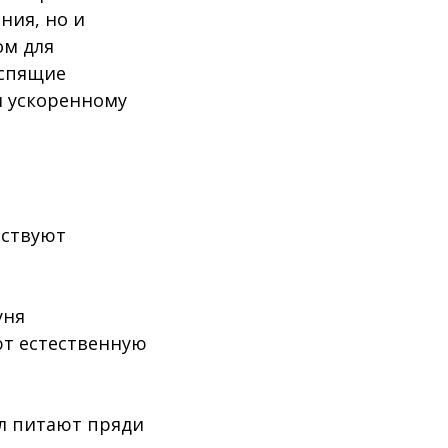
ния, но и
ом для
 спящие
и ускоренному
бствуют
уня
ют естественную
ел питают пряди