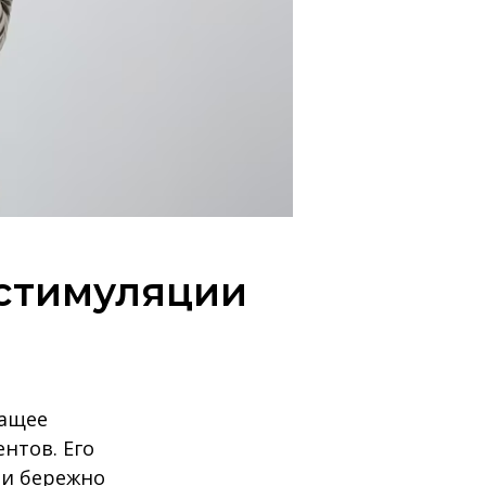
 стимуляции
жащее
нтов. Его
 и бережно