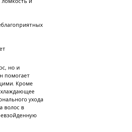
 ломкость и
еблагоприятных
ет
с, но и
н помогает
ящими. Кроме
 охлаждающее
онального ухода
а волос в
превзойденную