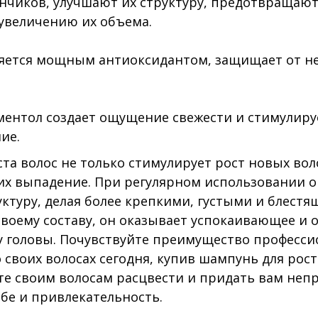
ончиков, улучшают их структуру, предотвращают
увеличению их объема.
ляется мощным антиоксидантом, защищает от н
ентол создает ощущение свежести и стимулиру
ие.
та волос не только стимулирует рост новых воло
х выпадение. При регулярном использовании о
уктуру, делая более крепкими, густыми и блест
 своему составу, он оказывает успокаивающее и
у головы. Почувствуйте преимущество професси
 своих волосах сегодня, купив шампунь для рост
те своим волосам расцвести и придать вам не
ебе и привлекательность.