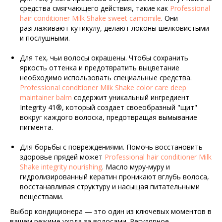
средства смягчающего действия, такие как
Professional
hair conditioner Milk Shake sweet camomile
. Они
разглаживают кутикулу, делают локоны шелковистыми
и послушными.
Для тех, чьи волосы окрашены. Чтобы сохранить
яркость оттенка и предотвратить выцветание
необходимо использовать специальные средства.
Professional conditioner Milk Shake color care deep
maintainer balm
содержит уникальный ингредиент
Integrity 41®, который создает своеобразный "щит"
вокруг каждого волоска, предотвращая вымывание
пигмента.
Для борьбы с повреждениями. Помочь восстановить
здоровье прядей может
Professional hair conditioner Milk
Shake integrity nourishing
. Масло муру-муру и
гидролизированный кератин проникают вглубь волоса,
восстанавливая структуру и насыщая питательными
веществами.
Выбор кондиционера — это один из ключевых моментов в
вашем режиме ухода за волосами. Регулярное